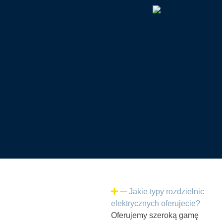
,,
Dokładna diagnostyka i
ekspresowa naprawa maszyny!
Świetny i bezproblemowy kontakt,
na pewno będziemy w przyszłości
korzystać z serwisu cnc Pana
Janusza.
Adam
Jakie typy rozdzielnic
FAQ
elektrycznych oferujecie?
Najczęściej
Oferujemy szeroką gamę