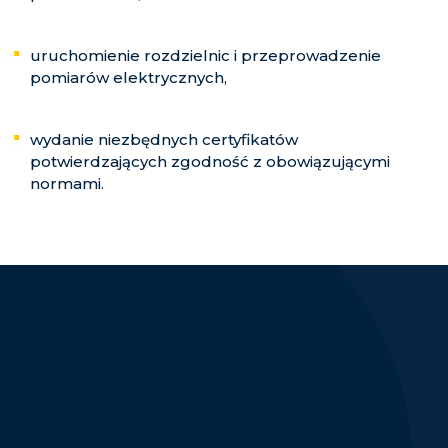
uruchomienie rozdzielnic i przeprowadzenie
pomiarów elektrycznych,
wydanie niezbędnych certyfikatów
potwierdzających zgodność z obowiązującymi
normami.
Dlaczego my
Dlaczego warto zlecić
nam prefabrykację
rozdzielnicy?