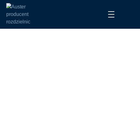
Producent
rozdzielnic
Prefabrykujemy Twoją
przyszłość
Oferujemy szybkie i precyzyjne prefabrykowanie
rozdzielnic elektrycznych, które skróci czas realizacji
Twojego projektu i zminimalizuje ryzyko błędów.
Nasze rozwiązania gwarantują wysoką jakość,
niezawodność i bezpieczeństwo. Jesteśmy
producentem rozdzielnic
- wybierz naszą